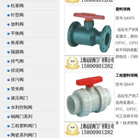
柱塞阀
塑料球阀
针型阀
型号:Q41FS
放料阀
远征生产的塑
平衡阀
直通式，密封结
角座阀
UPVC、C
有不同的搭配
隔膜阀
部电话：15800
排气阀
排泥阀
工程塑料球阀
排污阀
型号:Q641F
管夹阀
远征生产的工
液压阀门
选用直通式，密
水利控制阀
PVC、UPV
与工况有不同
铜阀门系列
务！技术部电话：
工程塑料阀门
陶瓷系列阀门