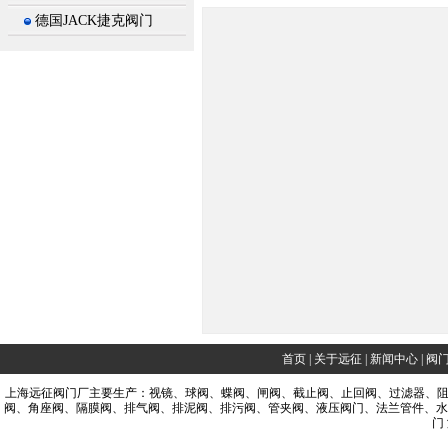
德国JACK捷克阀门
首页
|
关于远征
|
新闻中心
|
阀
上海
远征
阀门厂
主要生产：
视镜
、
球阀
、
蝶阀
、
闸阀
、截止阀
、止回阀
、过滤器
、
阀
、角座阀
、隔膜阀
、排气阀
、排泥阀
、排污阀
、管夹阀
、液压阀门
、法兰管件
、水
门