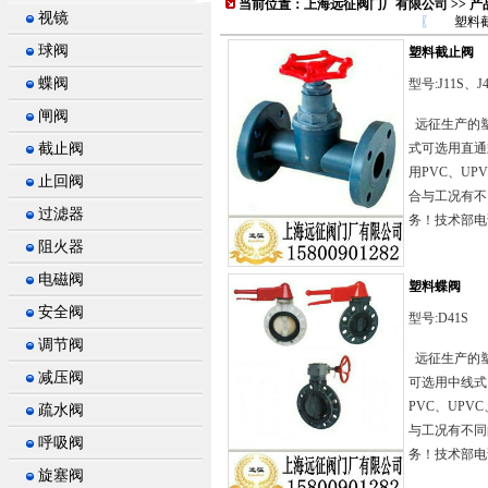
当前位置：
上海远征阀门厂有限公司
>>
产
视镜
〖
塑料
球阀
塑料截止阀
蝶阀
型号:J11S、J4
闸阀
远征生产的塑
截止阀
式可选用直通式
用PVC、UP
止回阀
合与工况有不
过滤器
务！技术部电话：
阻火器
电磁阀
塑料蝶阀
安全阀
型号:D41S
调节阀
远征生产的塑
减压阀
可选用中线式，
PVC、UPV
疏水阀
与工况有不同
呼吸阀
务！技术部电话：
旋塞阀