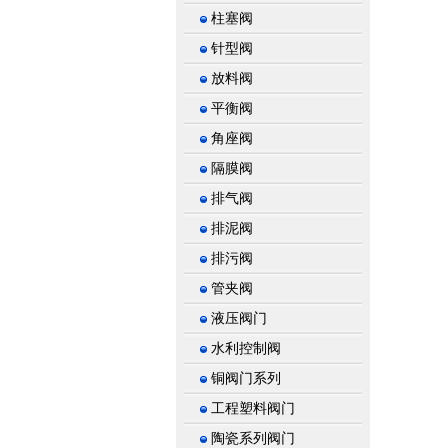
柱塞阀
针型阀
放料阀
平衡阀
角座阀
隔膜阀
排气阀
排泥阀
排污阀
管夹阀
液压阀门
水利控制阀
铜阀门系列
工程塑料阀门
陶瓷系列阀门